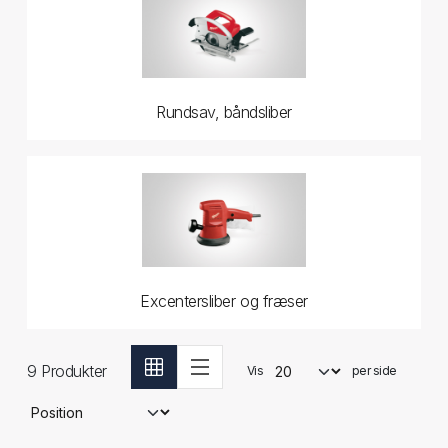
Rundsav, båndsliber
Excentersliber og fræser
9
Produkter
Vis
per side