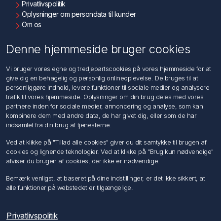
Privatlivspolitik
Oplysninger om persondata til kunder
Om os
Kontakt os
Denne hjemmeside bruger cookies
Kundeservice
Vi bruger vores egne og tredjepartscookies på vores hjemmeside for at
Søg
give dig en behagelig og personlig onlineoplevelse. De bruges til at
personliggøre indhold, levere funktioner til sociale medier og analysere
trafik til vores hjemmeside. Oplysninger om din brug deles med vores
Min konto
partnere inden for sociale medier, annoncering og analyse, som kan
kombinere dem med andre data, de har givet dig, eller som de har
Min konto
indsamlet fra din brug af tjenesterne.
Ordrer
Adresser
Ved at klikke på "Tillad alle cookies" giver du dit samtykke til brugen af
Ansøg om Sælger konto
cookies og lignende teknologier. Ved at klikke på "Brug kun nødvendige"
afviser du brugen af cookies, der ikke er nødvendige.
Følg os
Bemærk venligst, at baseret på dine indstillinger, er det ikke sikkert, at
alle funktioner på webstedet er tilgængelige.
Privatlivspolitik