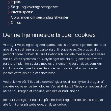
Imprint
Salgs- og leveringsbetingelser
Privatlivspolitik
Oplysninger om persondata til kunder
Om os
Kontakt os
Denne hjemmeside bruger cookies
Kundeservice
Vi bruger vores egne og tredjepartscookies på vores hjemmeside for at
Søg
give dig en behagelig og personlig onlineoplevelse. De bruges til at
personliggøre indhold, levere funktioner til sociale medier og analysere
trafik til vores hjemmeside. Oplysninger om din brug deles med vores
Min konto
partnere inden for sociale medier, annoncering og analyse, som kan
kombinere dem med andre data, de har givet dig, eller som de har
Min konto
indsamlet fra din brug af tjenesterne.
Ordrer
Adresser
Ved at klikke på "Tillad alle cookies" giver du dit samtykke til brugen af
Ansøg om Sælger konto
cookies og lignende teknologier. Ved at klikke på "Brug kun nødvendige"
afviser du brugen af cookies, der ikke er nødvendige.
Følg os
Bemærk venligst, at baseret på dine indstillinger, er det ikke sikkert, at
alle funktioner på webstedet er tilgængelige.