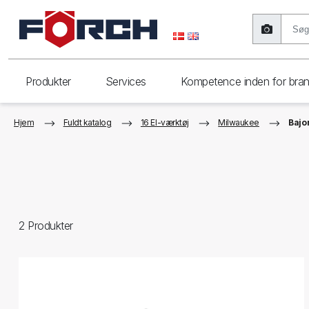
Produkter
Services
Kompetence inden for bra
Hjem
Fuldt katalog
16 El-værktøj
Milwaukee
Bajon
2
Produkter