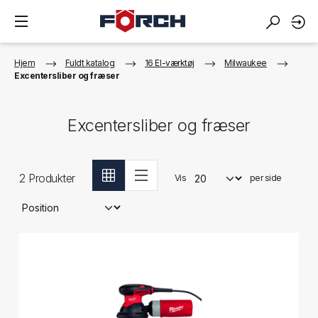
Hjem
Fuldt katalog
16 El-værktøj
Milwaukee
Excentersliber og fræser
Excentersliber og fræser
2
Produkter
Vis
per side