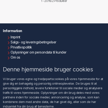
1 - 20 fra
2 Produkter
Information
Imprint
Salgs- og leveringsbetingelser
Privatlivspolitik
Oplysninger om persondata til kunder
Om os
Kontakt os
Denne hjemmeside bruger cookies
Kundeservice
Vi bruger vores egne og tredjepartscookies på vores hjemmeside for at
Søg
give dig en behagelig og personlig onlineoplevelse. De bruges til at
personliggøre indhold, levere funktioner til sociale medier og analysere
trafik til vores hjemmeside. Oplysninger om din brug deles med vores
Min konto
partnere inden for sociale medier, annoncering og analyse, som kan
kombinere dem med andre data, de har givet dig, eller som de har
Min konto
indsamlet fra din brug af tjenesterne.
Ordrer