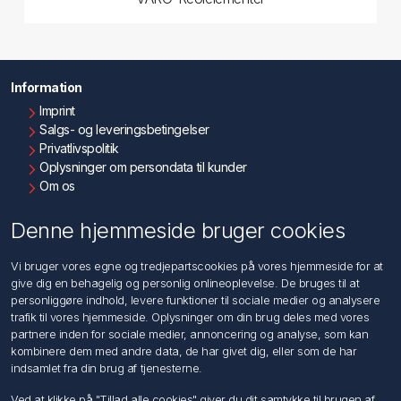
Information
Imprint
Salgs- og leveringsbetingelser
Privatlivspolitik
Oplysninger om persondata til kunder
Om os
Kontakt os
Denne hjemmeside bruger cookies
Kundeservice
Vi bruger vores egne og tredjepartscookies på vores hjemmeside for at
Søg
give dig en behagelig og personlig onlineoplevelse. De bruges til at
personliggøre indhold, levere funktioner til sociale medier og analysere
trafik til vores hjemmeside. Oplysninger om din brug deles med vores
Min konto
partnere inden for sociale medier, annoncering og analyse, som kan
kombinere dem med andre data, de har givet dig, eller som de har
Min konto
indsamlet fra din brug af tjenesterne.
Ordrer
Adresser
Ved at klikke på "Tillad alle cookies" giver du dit samtykke til brugen af