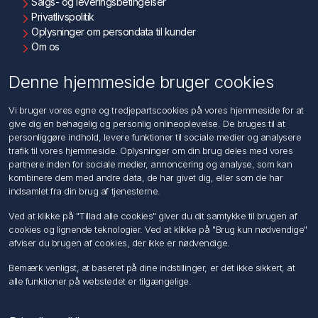
Salgs- og leveringsbetingelser
Privatlivspolitik
Oplysninger om persondata til kunder
Om os
Kontakt os
Denne hjemmeside bruger cookies
Kundeservice
Vi bruger vores egne og tredjepartscookies på vores hjemmeside for at
Søg
give dig en behagelig og personlig onlineoplevelse. De bruges til at
personliggøre indhold, levere funktioner til sociale medier og analysere
trafik til vores hjemmeside. Oplysninger om din brug deles med vores
Min konto
partnere inden for sociale medier, annoncering og analyse, som kan
kombinere dem med andre data, de har givet dig, eller som de har
Min konto
indsamlet fra din brug af tjenesterne.
Ordrer
Adresser
Ved at klikke på "Tillad alle cookies" giver du dit samtykke til brugen af
Ansøg om Sælger konto
cookies og lignende teknologier. Ved at klikke på "Brug kun nødvendige"
afviser du brugen af cookies, der ikke er nødvendige.
Følg os
Bemærk venligst, at baseret på dine indstillinger, er det ikke sikkert, at
alle funktioner på webstedet er tilgængelige.