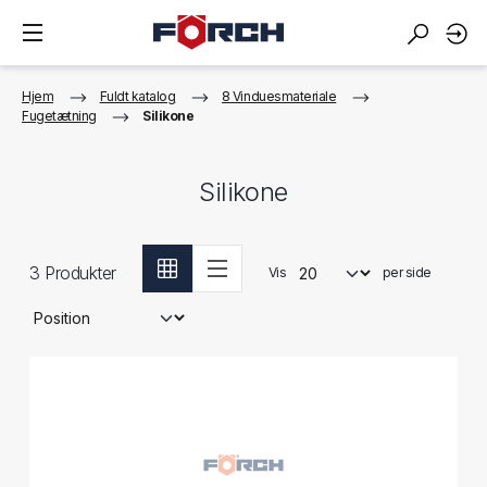
Hjem
Fuldt katalog
8 Vinduesmateriale
Fugetætning
Silikone
Silikone
3
Produkter
Vis
per side