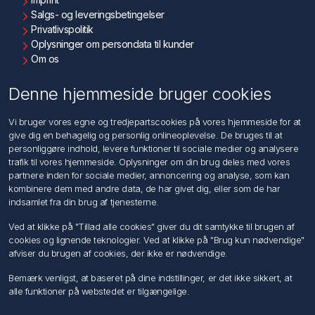
Salgs- og leveringsbetingelser
Privatlivspolitik
Oplysninger om persondata til kunder
Om os
Kontakt os
Denne hjemmeside bruger cookies
Kundeservice
Vi bruger vores egne og tredjepartscookies på vores hjemmeside for at
Søg
give dig en behagelig og personlig onlineoplevelse. De bruges til at
personliggøre indhold, levere funktioner til sociale medier og analysere
trafik til vores hjemmeside. Oplysninger om din brug deles med vores
Min konto
partnere inden for sociale medier, annoncering og analyse, som kan
kombinere dem med andre data, de har givet dig, eller som de har
Min konto
indsamlet fra din brug af tjenesterne.
Ordrer
Adresser
Ved at klikke på "Tillad alle cookies" giver du dit samtykke til brugen af
Ansøg om Sælger konto
cookies og lignende teknologier. Ved at klikke på "Brug kun nødvendige"
afviser du brugen af cookies, der ikke er nødvendige.
Følg os
Bemærk venligst, at baseret på dine indstillinger, er det ikke sikkert, at
alle funktioner på webstedet er tilgængelige.