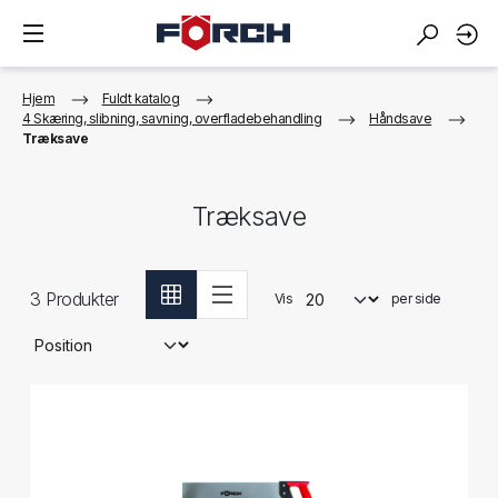
Hjem
Fuldt katalog
4 Skæring, slibning, savning, overfladebehandling
Håndsave
Træksave
Træksave
3
Produkter
Vis
per side