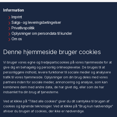
Information
Imprint
Salgs- og leveringsbetingelser
Privatlivspolitik
Oplysninger om persondata til kunder
Om os
Kontakt os
Denne hjemmeside bruger cookies
Kundeservice
Vi bruger vores egne og tredjepartscookies på vores hjemmeside for at
Søg
give dig en behagelig og personlig onlineoplevelse. De bruges til at
personliggøre indhold, levere funktioner til sociale medier og analysere
trafik til vores hjemmeside. Oplysninger om din brug deles med vores
Min konto
partnere inden for sociale medier, annoncering og analyse, som kan
kombinere dem med andre data, de har givet dig, eller som de har
Min konto
indsamlet fra din brug af tjenesterne.
Ordrer
Adresser
Ved at klikke på "Tillad alle cookies" giver du dit samtykke til brugen af
Ansøg om Sælger konto
cookies og lignende teknologier. Ved at klikke på "Brug kun nødvendige"
afviser du brugen af cookies, der ikke er nødvendige.