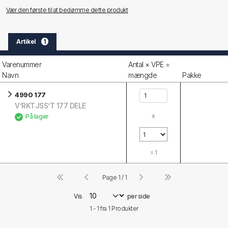
Vær den første til at bedømme dette produkt
Artikel
1
Varenummer
Antal × VPE =
Navn
mængde
Pakke
4990 177
V’RKTJSS’T 177 DELE
x
På lager
=
1
Page 1 / 1
Vis
per side
1 - 1 fra
1
Produkter