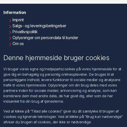
Information
Imprint
Salgs- og leveringsbetingelser
Privatlivspolitik
Oplysninger om persondata til kunder
Om os
Kontakt os
Denne hjemmeside bruger cookies
Kundeservice
Vi bruger vores egne og tredjepartscookies på vores hjemmeside for at
Søg
give dig en behagelig og personlig onlineoplevelse. De bruges til at
personliggøre indhold, levere funktioner til sociale medier og analysere
trafik til vores hjemmeside. Oplysninger om din brug deles med vores
Min konto
partnere inden for sociale medier, annoncering og analyse, som kan
kombinere dem med andre data, de har givet dig, eller som de har
Min konto
indsamlet fra din brug af tjenesterne.
Ordrer
Adresser
Ved at klikke på "Tillad alle cookies" giver du dit samtykke til brugen af
Ansøg om Sælger konto
cookies og lignende teknologier. Ved at klikke på "Brug kun nødvendige"
afviser du brugen af cookies, der ikke er nødvendige.