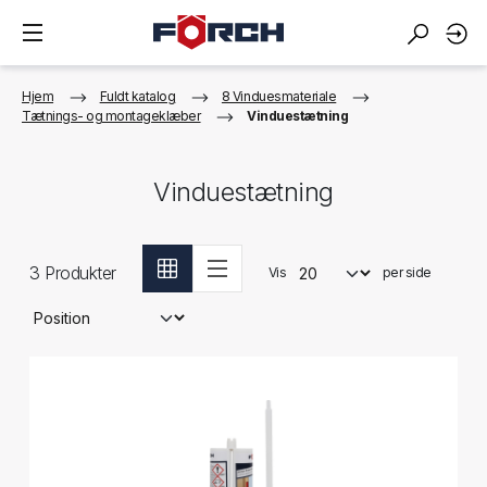
Hjem
Fuldt katalog
8 Vinduesmateriale
Tætnings- og montageklæber
Vinduestætning
Vinduestætning
3
Produkter
Vis
per side