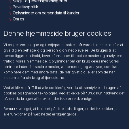
Salgs- og leveringsbetingelser
Privatlivspolitik
Oplysninger om persondata til kunder
Om os
Kontakt os
Denne hjemmeside bruger cookies
Kundeservice
Vi bruger vores egne og tredjepartscookies på vores hjemmeside for at
Søg
give dig en behagelig og personlig onlineoplevelse. De bruges til at
personliggøre indhold, levere funktioner til sociale medier og analysere
trafik til vores hjemmeside. Oplysninger om din brug deles med vores
Min konto
partnere inden for sociale medier, annoncering og analyse, som kan
kombinere dem med andre data, de har givet dig, eller som de har
Min konto
indsamlet fra din brug af tjenesterne.
Ordrer
Adresser
Ved at klikke på "Tillad alle cookies" giver du dit samtykke til brugen af
Ansøg om Sælger konto
cookies og lignende teknologier. Ved at klikke på "Brug kun nødvendige"
afviser du brugen af cookies, der ikke er nødvendige.
Følg os
Bemærk venligst, at baseret på dine indstillinger, er det ikke sikkert, at
alle funktioner på webstedet er tilgængelige.