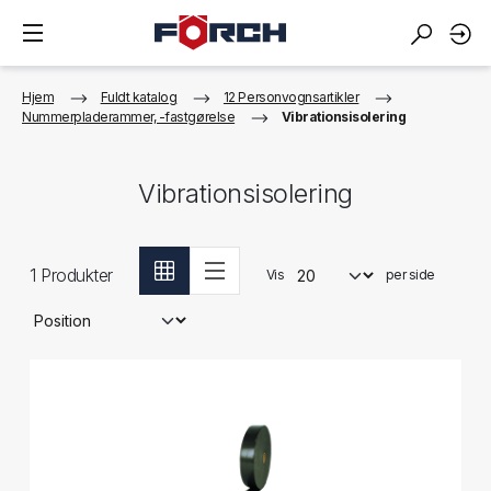
Hjem
Fuldt katalog
12 Personvognsartikler
Nummerpladerammer, -fastgørelse
Vibrationsisolering
Vibrationsisolering
1
Produkter
Vis
per side