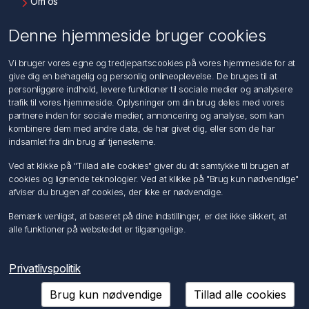
Om os
Kontakt os
Denne hjemmeside bruger cookies
Kundeservice
Vi bruger vores egne og tredjepartscookies på vores hjemmeside for at
Søg
give dig en behagelig og personlig onlineoplevelse. De bruges til at
personliggøre indhold, levere funktioner til sociale medier og analysere
trafik til vores hjemmeside. Oplysninger om din brug deles med vores
Min konto
partnere inden for sociale medier, annoncering og analyse, som kan
kombinere dem med andre data, de har givet dig, eller som de har
Min konto
indsamlet fra din brug af tjenesterne.
Ordrer
Adresser
Ved at klikke på "Tillad alle cookies" giver du dit samtykke til brugen af
Ansøg om Sælger konto
cookies og lignende teknologier. Ved at klikke på "Brug kun nødvendige"
afviser du brugen af cookies, der ikke er nødvendige.
Følg os
Bemærk venligst, at baseret på dine indstillinger, er det ikke sikkert, at
alle funktioner på webstedet er tilgængelige.
Privatlivspolitik
Brug kun nødvendige
Tillad alle cookies
Copyright © 2026 Förch A/S. Alle rettigheder forbeholdt.
Powered by
nopCommerce