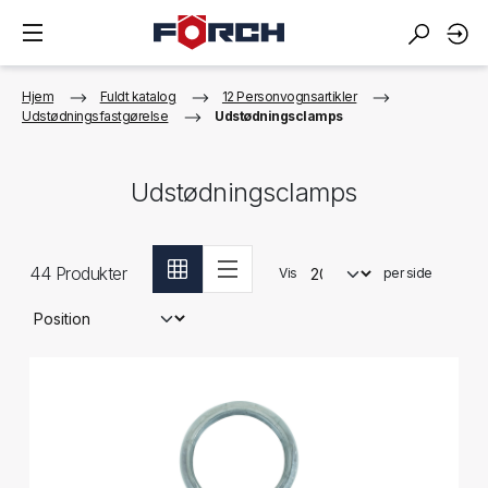
Hjem
Fuldt katalog
12 Personvognsartikler
Udstødningsfastgørelse
Udstødningsclamps
Udstødningsclamps
44
Produkter
Vis
per side