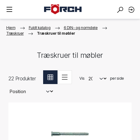
Hjem
Fuldt katalog
6 DIN- og normdele
Træskruer
Træskruer til møbler
Træskruer til møbler
22
Produkter
Vis
per side