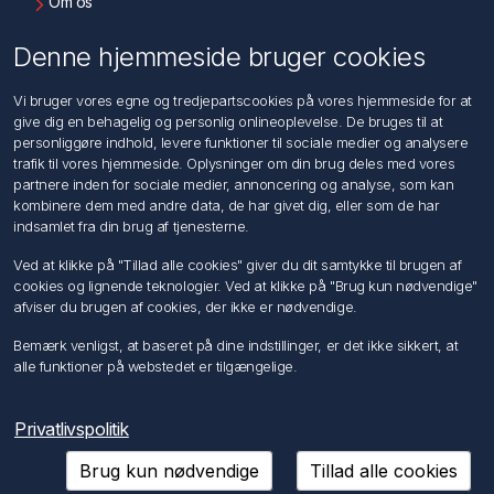
Om os
Kontakt os
Denne hjemmeside bruger cookies
Kundeservice
Vi bruger vores egne og tredjepartscookies på vores hjemmeside for at
Søg
give dig en behagelig og personlig onlineoplevelse. De bruges til at
personliggøre indhold, levere funktioner til sociale medier og analysere
trafik til vores hjemmeside. Oplysninger om din brug deles med vores
Min konto
partnere inden for sociale medier, annoncering og analyse, som kan
kombinere dem med andre data, de har givet dig, eller som de har
Min konto
indsamlet fra din brug af tjenesterne.
Ordrer
Adresser
Ved at klikke på "Tillad alle cookies" giver du dit samtykke til brugen af
Ansøg om Sælger konto
cookies og lignende teknologier. Ved at klikke på "Brug kun nødvendige"
afviser du brugen af cookies, der ikke er nødvendige.
Følg os
Bemærk venligst, at baseret på dine indstillinger, er det ikke sikkert, at
alle funktioner på webstedet er tilgængelige.
Privatlivspolitik
Brug kun nødvendige
Tillad alle cookies
Copyright © 2026 Förch A/S. Alle rettigheder forbeholdt.
Powered by
nopCommerce