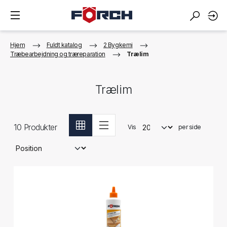
Hjem
Fuldt katalog
2 Bygkemi
Træbearbejdning og træreparation
Trælim
Trælim
10
Produkter
Vis
per side