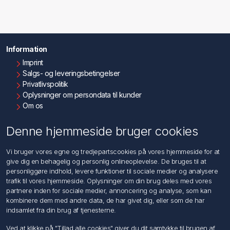
Information
Imprint
Salgs- og leveringsbetingelser
Privatlivspolitik
Oplysninger om persondata til kunder
Om os
Kontakt os
Denne hjemmeside bruger cookies
Kundeservice
Vi bruger vores egne og tredjepartscookies på vores hjemmeside for at
Søg
give dig en behagelig og personlig onlineoplevelse. De bruges til at
personliggøre indhold, levere funktioner til sociale medier og analysere
trafik til vores hjemmeside. Oplysninger om din brug deles med vores
Min konto
partnere inden for sociale medier, annoncering og analyse, som kan
kombinere dem med andre data, de har givet dig, eller som de har
Min konto
indsamlet fra din brug af tjenesterne.
Ordrer
Adresser
Ved at klikke på "Tillad alle cookies" giver du dit samtykke til brugen af