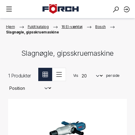
Hjem
Fuldt katalog
16 El-værktøj
Bosch
Slagnøgle, gipsskruemaskine
Slagnøgle, gipsskruemaskine
1
Produkter
Vis
per side