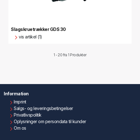
Slagskruetrækker GDS 30
vis artikel (1)
1 - 20 fra
1 Produkter
Information
Imprint
Salgs- og leveringsbetingelser
Privatlivspolitik
Oplysninger om persondata til kunder
Om os
Kontakt os