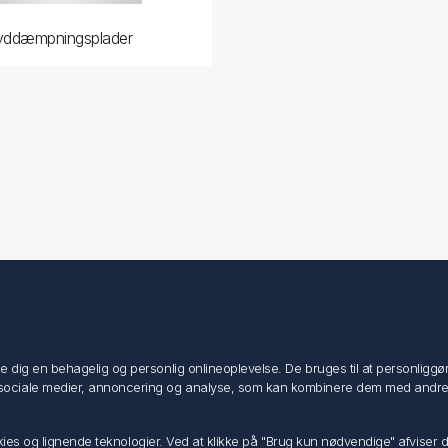
yddæmpningsplader
Min konto
Min konto
ig en behagelig og personlig onlineoplevelse. De bruges til at personliggøre i
Ordrer
ociale medier, annoncering og analyse, som kan kombinere dem med andre dat
Adresser
Ansøg om Sælger konto
ookies og lignende teknologier. Ved at klikke på "Brug kun nødvendige" afviser