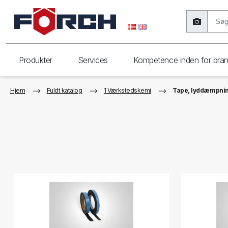
Produkter
Services
Kompetence inden for bra
Hjem
Fuldt katalog
1 Værkstedskemi
Tape, lyddæmpni