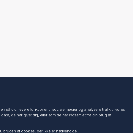
Følg os
ndhold, levere funktioner til sociale medier og analysere trafik til vores
a, de har givet dig, eller som de har indsamlet fra din brug af
 du brugen af cookies, der ikke er nødvendige.