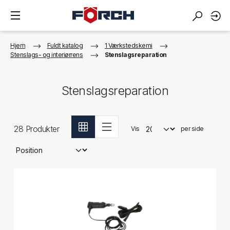
Hjem
Fuldt katalog
1 Værkstedskemi
Stenslags- og interiørrens
Stenslagsreparation
Stenslagsreparation
28
Produkter
Vis
per side