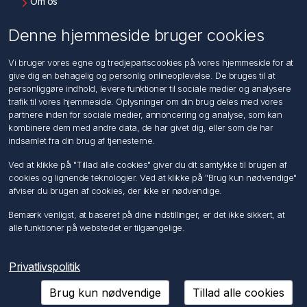
Om os
Kontakt os
Denne hjemmeside bruger cookies
Kundeservice
Vi bruger vores egne og tredjepartscookies på vores hjemmeside for at
Søg
give dig en behagelig og personlig onlineoplevelse. De bruges til at
personliggøre indhold, levere funktioner til sociale medier og analysere
trafik til vores hjemmeside. Oplysninger om din brug deles med vores
Min konto
partnere inden for sociale medier, annoncering og analyse, som kan
kombinere dem med andre data, de har givet dig, eller som de har
Min konto
indsamlet fra din brug af tjenesterne.
Ordrer
Adresser
Ved at klikke på "Tillad alle cookies" giver du dit samtykke til brugen af
Ansøg om Sælger konto
cookies og lignende teknologier. Ved at klikke på "Brug kun nødvendige"
afviser du brugen af cookies, der ikke er nødvendige.
Følg os
Bemærk venligst, at baseret på dine indstillinger, er det ikke sikkert, at
alle funktioner på webstedet er tilgængelige.
Privatlivspolitik
Brug kun nødvendige
Tillad alle cookies
Copyright © 2026 Förch A/S. Alle rettigheder forbeholdt.
Powered by
nopCommerce