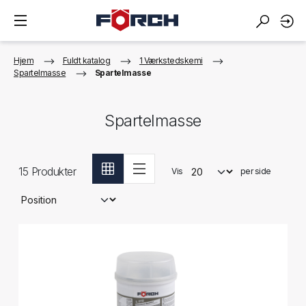
Hjem
Fuldt katalog
1 Værkstedskemi
Spartelmasse
Spartelmasse
Spartelmasse
15
Produkter
Vis
per side