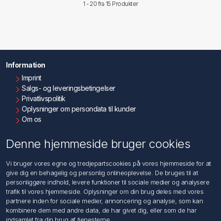
1 - 20 fra
15 Produkter
Information
Imprint
Salgs- og leveringsbetingelser
Privatlivspolitik
Oplysninger om persondata til kunder
Om os
Kontakt os
Denne hjemmeside bruger cookies
Kundeservice
Vi bruger vores egne og tredjepartscookies på vores hjemmeside for at
Søg
give dig en behagelig og personlig onlineoplevelse. De bruges til at
personliggøre indhold, levere funktioner til sociale medier og analysere
trafik til vores hjemmeside. Oplysninger om din brug deles med vores
Min konto
partnere inden for sociale medier, annoncering og analyse, som kan
kombinere dem med andre data, de har givet dig, eller som de har
Min konto
indsamlet fra din brug af tjenesterne.