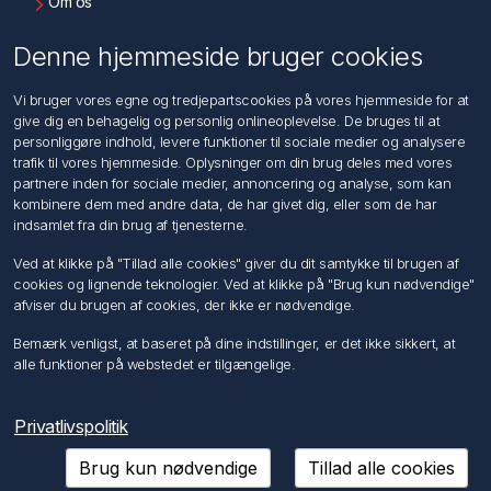
Om os
Kontakt os
Denne hjemmeside bruger cookies
Kundeservice
Vi bruger vores egne og tredjepartscookies på vores hjemmeside for at
Søg
give dig en behagelig og personlig onlineoplevelse. De bruges til at
personliggøre indhold, levere funktioner til sociale medier og analysere
trafik til vores hjemmeside. Oplysninger om din brug deles med vores
Min konto
partnere inden for sociale medier, annoncering og analyse, som kan
kombinere dem med andre data, de har givet dig, eller som de har
Min konto
indsamlet fra din brug af tjenesterne.
Ordrer
Adresser
Ved at klikke på "Tillad alle cookies" giver du dit samtykke til brugen af
Ansøg om Sælger konto
cookies og lignende teknologier. Ved at klikke på "Brug kun nødvendige"
afviser du brugen af cookies, der ikke er nødvendige.
Følg os
Bemærk venligst, at baseret på dine indstillinger, er det ikke sikkert, at
alle funktioner på webstedet er tilgængelige.
Privatlivspolitik
Brug kun nødvendige
Tillad alle cookies
Copyright © 2026 Förch A/S. Alle rettigheder forbeholdt.
Powered by
nopCommerce