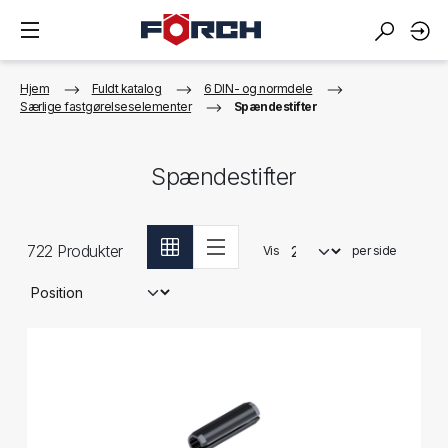
Hjem
Fuldt katalog
6 DIN- og normdele
Særlige fastgørelseselementer
Spændestifter
Spændestifter
722
Produkter
Vis
per side