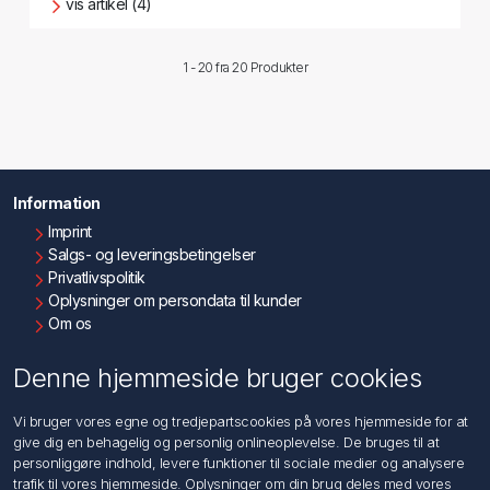
vis artikel (4)
1 - 20 fra
20 Produkter
Information
Imprint
Salgs- og leveringsbetingelser
Privatlivspolitik
Oplysninger om persondata til kunder
Om os
Kontakt os
Denne hjemmeside bruger cookies
Kundeservice
Vi bruger vores egne og tredjepartscookies på vores hjemmeside for at
Søg
give dig en behagelig og personlig onlineoplevelse. De bruges til at
personliggøre indhold, levere funktioner til sociale medier og analysere
trafik til vores hjemmeside. Oplysninger om din brug deles med vores