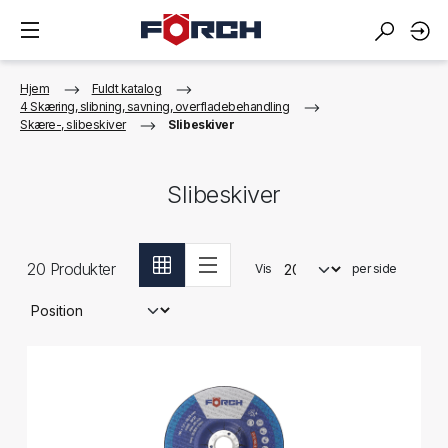
Hjem
Fuldt katalog
4 Skæring, slibning, savning, overfladebehandling
Skære-, slibeskiver
Slibeskiver
Slibeskiver
20
Produkter
Vis
per side