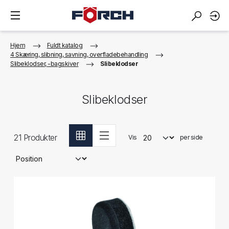
Hjem
Fuldt katalog
4 Skæring, slibning, savning, overfladebehandling
Slibeklodser, -bagskiver
Slibeklodser
Slibeklodser
21
Produkter
Vis
per side