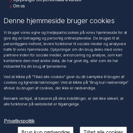
Om os
Kontakt os
Denne hjemmeside bruger cookies
Kundeservice
Vi bruger vores egne og tredjepartscookies på vores hjemmeside for at
Søg
give dig en behagelig og personlig onlineoplevelse. De bruges til at
personliggøre indhold, levere funktioner til sociale medier og analysere
trafik til vores hjemmeside. Oplysninger om din brug deles med vores
Min konto
partnere inden for sociale medier, annoncering og analyse, som kan
kombinere dem med andre data, de har givet dig, eller som de har
Min konto
indsamlet fra din brug af tjenesterne.
Ordrer
Adresser
Ved at klikke på "Tillad alle cookies" giver du dit samtykke til brugen af
Ansøg om Sælger konto
cookies og lignende teknologier. Ved at klikke på "Brug kun nødvendige"
afviser du brugen af cookies, der ikke er nødvendige.
Følg os
Bemærk venligst, at baseret på dine indstillinger, er det ikke sikkert, at
alle funktioner på webstedet er tilgængelige.
Privatlivspolitik
Brug kun nødvendige
Tillad alle cookies
Copyright © 2026 Förch A/S. Alle rettigheder forbeholdt.