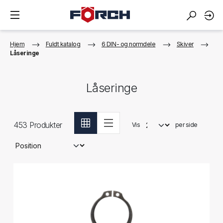
Hjem
Fuldt katalog
6 DIN- og normdele
Skiver
Låseringe
Låseringe
453
Produkter
Vis
per side