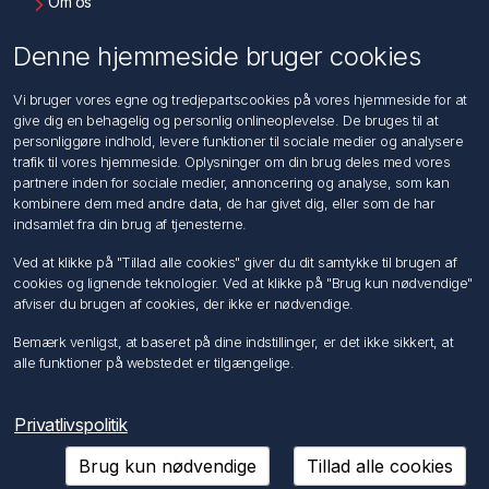
Om os
Kontakt os
Denne hjemmeside bruger cookies
Kundeservice
Vi bruger vores egne og tredjepartscookies på vores hjemmeside for at
Søg
give dig en behagelig og personlig onlineoplevelse. De bruges til at
personliggøre indhold, levere funktioner til sociale medier og analysere
trafik til vores hjemmeside. Oplysninger om din brug deles med vores
Min konto
partnere inden for sociale medier, annoncering og analyse, som kan
kombinere dem med andre data, de har givet dig, eller som de har
Min konto
indsamlet fra din brug af tjenesterne.
Ordrer
Adresser
Ved at klikke på "Tillad alle cookies" giver du dit samtykke til brugen af
Ansøg om Sælger konto
cookies og lignende teknologier. Ved at klikke på "Brug kun nødvendige"
afviser du brugen af cookies, der ikke er nødvendige.
Følg os
Bemærk venligst, at baseret på dine indstillinger, er det ikke sikkert, at
alle funktioner på webstedet er tilgængelige.
Privatlivspolitik
Brug kun nødvendige
Tillad alle cookies
Copyright © 2026 Förch A/S. Alle rettigheder forbeholdt.
Powered by
nopCommerce