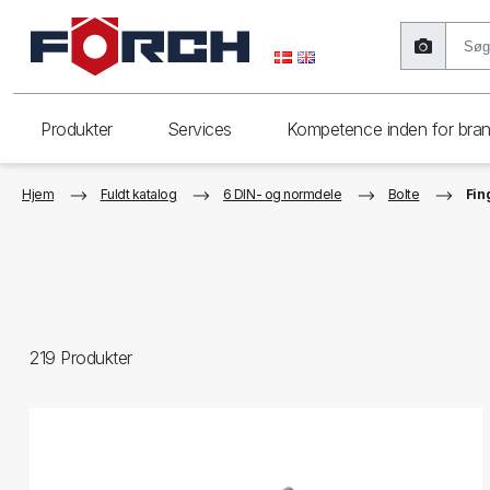
Produkter
Services
Kompetence inden for bra
Hjem
Fuldt katalog
6 DIN- og normdele
Bolte
Fin
219
Produkter