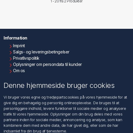
1 - 20 fra
2 Produkter
Information
Imprint
Salgs- og leveringsbetingelser
Privatlivspolitik
Oplysninger om persondata til kunder
Om os
Kontakt os
Denne hjemmeside bruger cookies
Kundeservice
Vi bruger vores egne og tredjepartscookies på vores hjemmeside for at
Søg
give dig en behagelig og personlig onlineoplevelse. De bruges til at
personliggøre indhold, levere funktioner til sociale medier og analysere
trafik til vores hjemmeside. Oplysninger om din brug deles med vores
Min konto
partnere inden for sociale medier, annoncering og analyse, som kan
kombinere dem med andre data, de har givet dig, eller som de har
Min konto
indsamlet fra din brug af tjenesterne.
Ordrer