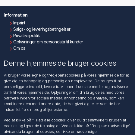
Information
Imprint
Salgs- og leveringsbetingelser
Privatlivspolitik
Oplysninger om persondata til kunder
Om os
Kontakt os
Denne hjemmeside bruger cookies
Kundeservice
Vi bruger vores egne og tredjepartscookies på vores hjemmeside for at
Søg
give dig en behagelig og personlig onlineoplevelse. De bruges til at
personliggøre indhold, levere funktioner til sociale medier og analysere
trafik til vores hjemmeside. Oplysninger om din brug deles med vores
Min konto
partnere inden for sociale medier, annoncering og analyse, som kan
kombinere dem med andre data, de har givet dig, eller som de har
Min konto
indsamlet fra din brug af tjenesterne.
Ordrer
Adresser
Ved at klikke på "Tillad alle cookies" giver du dit samtykke til brugen af
Ansøg om Sælger konto
cookies og lignende teknologier. Ved at klikke på "Brug kun nødvendige"
afviser du brugen af cookies, der ikke er nødvendige.