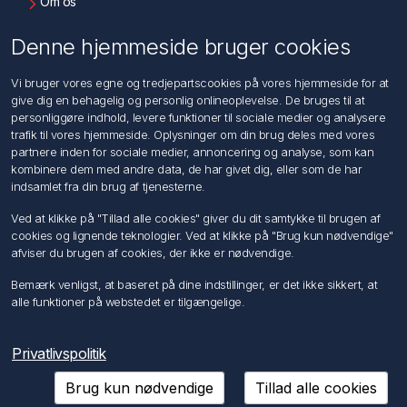
Om os
Kontakt os
Denne hjemmeside bruger cookies
Kundeservice
Vi bruger vores egne og tredjepartscookies på vores hjemmeside for at
Søg
give dig en behagelig og personlig onlineoplevelse. De bruges til at
personliggøre indhold, levere funktioner til sociale medier og analysere
trafik til vores hjemmeside. Oplysninger om din brug deles med vores
Min konto
partnere inden for sociale medier, annoncering og analyse, som kan
kombinere dem med andre data, de har givet dig, eller som de har
Min konto
indsamlet fra din brug af tjenesterne.
Ordrer
Adresser
Ved at klikke på "Tillad alle cookies" giver du dit samtykke til brugen af
Ansøg om Sælger konto
cookies og lignende teknologier. Ved at klikke på "Brug kun nødvendige"
afviser du brugen af cookies, der ikke er nødvendige.
Følg os
Bemærk venligst, at baseret på dine indstillinger, er det ikke sikkert, at
alle funktioner på webstedet er tilgængelige.
Privatlivspolitik
Brug kun nødvendige
Tillad alle cookies
Copyright © 2026 Förch A/S. Alle rettigheder forbeholdt.
Powered by
nopCommerce