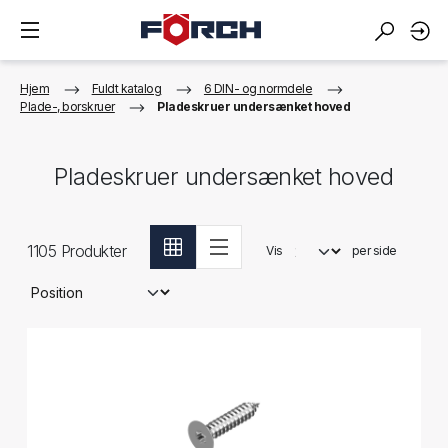
Hjem
Fuldt katalog
6 DIN- og normdele
Plade-, borskruer
Pladeskruer undersænket hoved
Pladeskruer undersænket hoved
1105
Produkter
Vis
per side