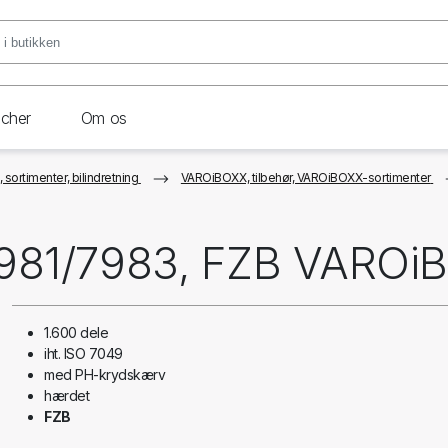
ncher
Om os
sortimenter, bilindretning
VAROiBOXX, tilbehør, VAROiBOXX-sortimenter
7981/7983, FZB VARO
1.600 dele
iht. ISO 7049
med PH-krydskærv
hærdet
FZB