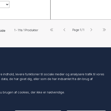
Page 1 / 1
1 - 1 fra
1
Produkter
side
Følg os
ndhold, levere funktioner til sociale medier og analysere trafik til vores
a, de har givet dig, eller som de har indsamlet fra din brug af
 du brugen af cookies, der ikke er nødvendige.