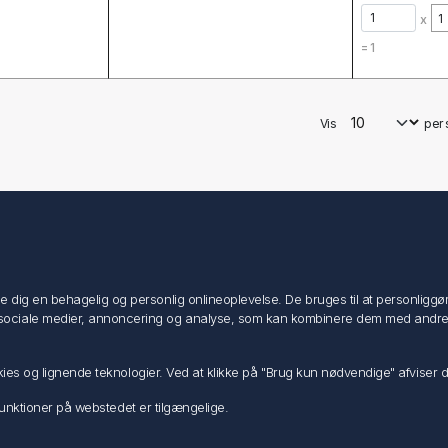
x
=
1
Vis
per 
Min konto
Min konto
ig en behagelig og personlig onlineoplevelse. De bruges til at personliggøre i
Ordrer
ociale medier, annoncering og analyse, som kan kombinere dem med andre dat
Adresser
Ansøg om Sælger konto
ookies og lignende teknologier. Ved at klikke på "Brug kun nødvendige" afviser
e funktioner på webstedet er tilgængelige.