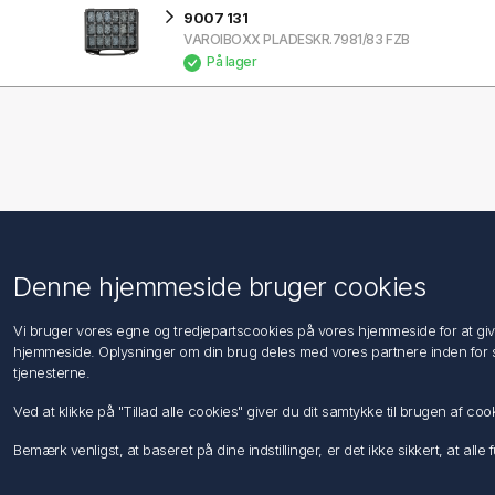
9007 131
VAROIBOXX PLADESKR.7981/83 FZB
På lager
Information
Kundeservice
Denne hjemmeside bruger cookies
Imprint
Søg
Vi bruger vores egne og tredjepartscookies på vores hjemmeside for at give d
Salgs- og leveringsbetingelser
hjemmeside. Oplysninger om din brug deles med vores partnere inden for s
Privatlivspolitik
tjenesterne.
Oplysninger om persondata til kunder
Ved at klikke på "Tillad alle cookies" giver du dit samtykke til brugen af c
Om os
Kontakt os
Bemærk venligst, at baseret på dine indstillinger, er det ikke sikkert, at all