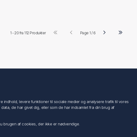
1 - 20 fra
112 Produkter
Page 1 / 6
Følg os
ndhold, levere funktioner til sociale medier og analysere trafik til vores
a, de har givet dig, eller som de har indsamlet fra din brug af
 du brugen af cookies, der ikke er nødvendige.