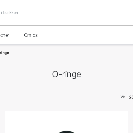
ncher
Om os
ringe
O-ringe
Vis