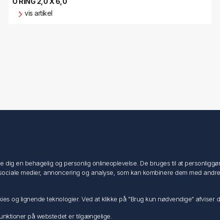
O RING 2,0 X 6,0
vis artikel
Min konto
Min konto
ig en behagelig og personlig onlineoplevelse. De bruges til at personliggøre i
Ordrer
ociale medier, annoncering og analyse, som kan kombinere dem med andre dat
Adresser
Ansøg om Sælger konto
ookies og lignende teknologier. Ved at klikke på "Brug kun nødvendige" afviser
e funktioner på webstedet er tilgængelige.