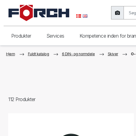
Produkter
Services
Kompetence inden for bra
Hjem
Fuldt katalog
6 DIN- og normdele
Skiver
O-
112
Produkter