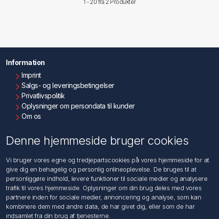
1 - 20 fra
2 Produkter
Information
Imprint
Salgs- og leveringsbetingelser
Privatlivspolitik
Oplysninger om persondata til kunder
Om os
Kontakt os
Denne hjemmeside bruger cookies
Kundeservice
Vi bruger vores egne og tredjepartscookies på vores hjemmeside for at
Søg
give dig en behagelig og personlig onlineoplevelse. De bruges til at
personliggøre indhold, levere funktioner til sociale medier og analysere
trafik til vores hjemmeside. Oplysninger om din brug deles med vores
Min konto
partnere inden for sociale medier, annoncering og analyse, som kan
kombinere dem med andre data, de har givet dig, eller som de har
Min konto
indsamlet fra din brug af tjenesterne.
Ordrer