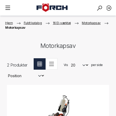
Hjem
Fuldt katalog
16 El-værktøj
Motorkapsav
Motorkapsav
Motorkapsav
2
Produkter
Vis
per side