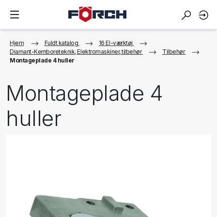
Hjem
Fuldt katalog
16 El-værktøj
Diamant-Kernboreteknik, Elektromaskiner, tilbehør
Tilbehør
Montageplade 4 huller
Montageplade 4
huller