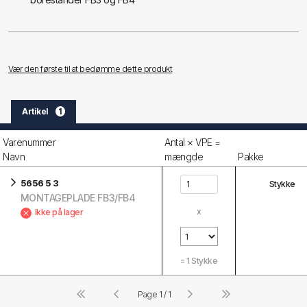
Vær den første til at bedømme dette produkt
Artikel
1
Varenummer
Antal × VPE =
Navn
mængde
Pakke
5656 5 3
Stykke
MONTAGEPLADE FB3/FB4
x
Ikke på lager
=
1
Stykke
Page 1 / 1