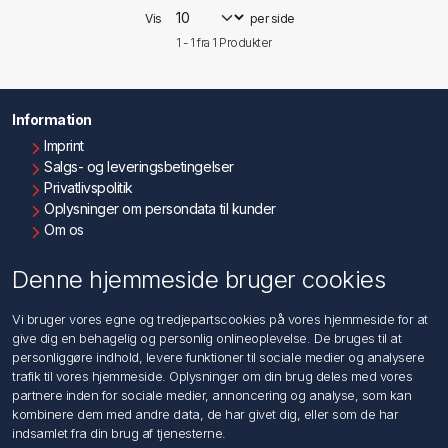
Vis
per side
1 - 1 fra
1
Produkter
Information
Imprint
Salgs- og leveringsbetingelser
Privatlivspolitik
Oplysninger om persondata til kunder
Om os
Kontakt os
Denne hjemmeside bruger cookies
Kundeservice
Vi bruger vores egne og tredjepartscookies på vores hjemmeside for at
Søg
give dig en behagelig og personlig onlineoplevelse. De bruges til at
personliggøre indhold, levere funktioner til sociale medier og analysere
trafik til vores hjemmeside. Oplysninger om din brug deles med vores
Min konto
partnere inden for sociale medier, annoncering og analyse, som kan
kombinere dem med andre data, de har givet dig, eller som de har
Min konto
indsamlet fra din brug af tjenesterne.
Ordrer