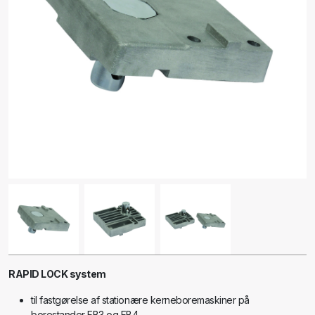
RAPID LOCK system
til fastgørelse af stationære kerneboremaskiner på
borestander FB3 og FB4