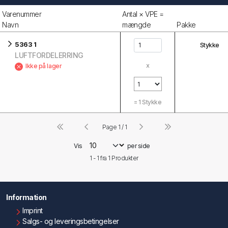
Varenummer
Antal × VPE =
Navn
mængde
Pakke
5363 1
Stykke
LUFTFORDELERRING
x
Ikke på lager
=
1
Stykke
Page 1 / 1
Vis
per side
1 - 1 fra
1
Produkter
Information
Imprint
Salgs- og leveringsbetingelser