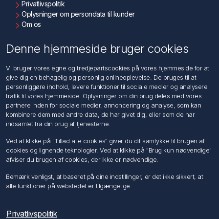
Privatlivspolitik
Oplysninger om persondata til kunder
Om os
Kontakt os
Denne hjemmeside bruger cookies
Kundeservice
Vi bruger vores egne og tredjepartscookies på vores hjemmeside for at
Søg
give dig en behagelig og personlig onlineoplevelse. De bruges til at
personliggøre indhold, levere funktioner til sociale medier og analysere
trafik til vores hjemmeside. Oplysninger om din brug deles med vores
Min konto
partnere inden for sociale medier, annoncering og analyse, som kan
kombinere dem med andre data, de har givet dig, eller som de har
Min konto
indsamlet fra din brug af tjenesterne.
Ordrer
Adresser
Ved at klikke på "Tillad alle cookies" giver du dit samtykke til brugen af
Ansøg om Sælger konto
cookies og lignende teknologier. Ved at klikke på "Brug kun nødvendige"
afviser du brugen af cookies, der ikke er nødvendige.
Følg os
Bemærk venligst, at baseret på dine indstillinger, er det ikke sikkert, at
alle funktioner på webstedet er tilgængelige.
Privatlivspolitik