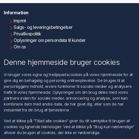
Information
Imprint
Salgs- og leveringsbetingelser
Privatlivspolitik
Oplysninger om persondata til kunder
Om os
Kontakt os
Denne hjemmeside bruger cookies
Kundeservice
Vi bruger vores egne og tredjepartscookies på vores hjemmeside for at
Søg
give dig en behagelig og personlig onlineoplevelse. De bruges til at
personliggøre indhold, levere funktioner til sociale medier og analysere
trafik til vores hjemmeside. Oplysninger om din brug deles med vores
Min konto
partnere inden for sociale medier, annoncering og analyse, som kan
kombinere dem med andre data, de har givet dig, eller som de har
Min konto
indsamlet fra din brug af tjenesterne.
Ordrer
Adresser
Ved at klikke på "Tillad alle cookies" giver du dit samtykke til brugen af
Ansøg om Sælger konto
cookies og lignende teknologier. Ved at klikke på "Brug kun nødvendige"
afviser du brugen af cookies, der ikke er nødvendige.