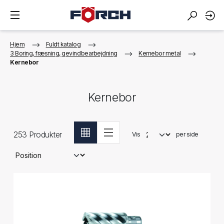
Hjem
Fuldt katalog
3 Boring, fræsning, gevindbearbejdning
Kernebor metal
Kernebor
Kernebor
253
Produkter
Vis
per side