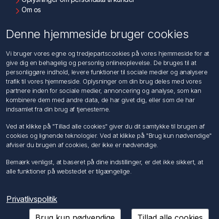
Om os
Kontakt os
Denne hjemmeside bruger cookies
Kundeservice
Vi bruger vores egne og tredjepartscookies på vores hjemmeside for at
Søg
give dig en behagelig og personlig onlineoplevelse. De bruges til at
personliggøre indhold, levere funktioner til sociale medier og analysere
trafik til vores hjemmeside. Oplysninger om din brug deles med vores
Min konto
partnere inden for sociale medier, annoncering og analyse, som kan
kombinere dem med andre data, de har givet dig, eller som de har
Min konto
indsamlet fra din brug af tjenesterne.
Ordrer
Adresser
Ved at klikke på "Tillad alle cookies" giver du dit samtykke til brugen af
Ansøg om Sælger konto
cookies og lignende teknologier. Ved at klikke på "Brug kun nødvendige"
afviser du brugen af cookies, der ikke er nødvendige.
Følg os
Bemærk venligst, at baseret på dine indstillinger, er det ikke sikkert, at
alle funktioner på webstedet er tilgængelige.
Privatlivspolitik
Brug kun nødvendige
Tillad alle cookies
Copyright © 2026 Förch A/S. Alle rettigheder forbeholdt.