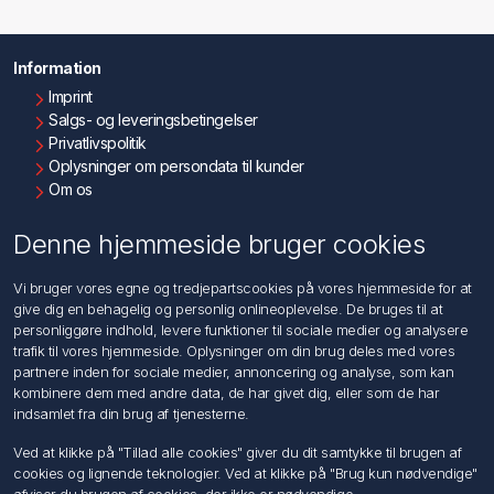
Information
Imprint
Salgs- og leveringsbetingelser
Privatlivspolitik
Oplysninger om persondata til kunder
Om os
Kontakt os
Denne hjemmeside bruger cookies
Kundeservice
Vi bruger vores egne og tredjepartscookies på vores hjemmeside for at
Søg
give dig en behagelig og personlig onlineoplevelse. De bruges til at
personliggøre indhold, levere funktioner til sociale medier og analysere
trafik til vores hjemmeside. Oplysninger om din brug deles med vores
Min konto
partnere inden for sociale medier, annoncering og analyse, som kan
kombinere dem med andre data, de har givet dig, eller som de har
Min konto
indsamlet fra din brug af tjenesterne.
Ordrer
Adresser
Ved at klikke på "Tillad alle cookies" giver du dit samtykke til brugen af
Ansøg om Sælger konto
cookies og lignende teknologier. Ved at klikke på "Brug kun nødvendige"