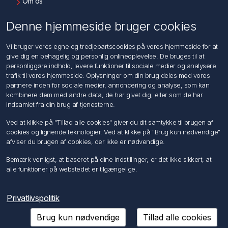
Om os
Kontakt os
Denne hjemmeside bruger cookies
Kundeservice
Vi bruger vores egne og tredjepartscookies på vores hjemmeside for at
Søg
give dig en behagelig og personlig onlineoplevelse. De bruges til at
personliggøre indhold, levere funktioner til sociale medier og analysere
trafik til vores hjemmeside. Oplysninger om din brug deles med vores
Min konto
partnere inden for sociale medier, annoncering og analyse, som kan
kombinere dem med andre data, de har givet dig, eller som de har
Min konto
indsamlet fra din brug af tjenesterne.
Ordrer
Adresser
Ved at klikke på "Tillad alle cookies" giver du dit samtykke til brugen af
Ansøg om Sælger konto
cookies og lignende teknologier. Ved at klikke på "Brug kun nødvendige"
afviser du brugen af cookies, der ikke er nødvendige.
Følg os
Bemærk venligst, at baseret på dine indstillinger, er det ikke sikkert, at
alle funktioner på webstedet er tilgængelige.
Privatlivspolitik
Brug kun nødvendige
Tillad alle cookies
Copyright © 2026 Förch A/S. Alle rettigheder forbeholdt.
Powered by
nopCommerce