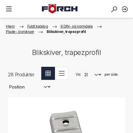
Hjem
Fuldt katalog
6 DIN- og normdele
Plade-, borskruer
Blikskiver, trapezprofil
Blikskiver, trapezprofil
28
Produkter
Vis
per side