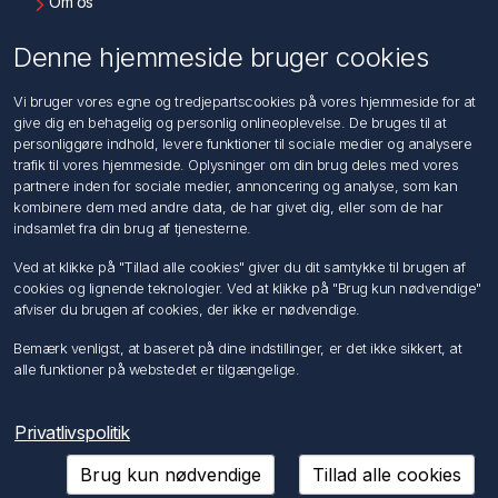
Om os
Kontakt os
Denne hjemmeside bruger cookies
Kundeservice
Vi bruger vores egne og tredjepartscookies på vores hjemmeside for at
Søg
give dig en behagelig og personlig onlineoplevelse. De bruges til at
personliggøre indhold, levere funktioner til sociale medier og analysere
trafik til vores hjemmeside. Oplysninger om din brug deles med vores
Min konto
partnere inden for sociale medier, annoncering og analyse, som kan
kombinere dem med andre data, de har givet dig, eller som de har
Min konto
indsamlet fra din brug af tjenesterne.
Ordrer
Adresser
Ved at klikke på "Tillad alle cookies" giver du dit samtykke til brugen af
Ansøg om Sælger konto
cookies og lignende teknologier. Ved at klikke på "Brug kun nødvendige"
afviser du brugen af cookies, der ikke er nødvendige.
Følg os
Bemærk venligst, at baseret på dine indstillinger, er det ikke sikkert, at
alle funktioner på webstedet er tilgængelige.
Privatlivspolitik
Brug kun nødvendige
Tillad alle cookies
Copyright © 2026 Förch A/S. Alle rettigheder forbeholdt.
Powered by
nopCommerce