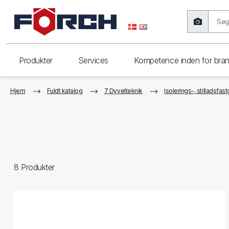
Produkter
Services
Kompetence inden for bra
Hjem
Fuldt katalog
7 Dyvelteknik
Isolerings-, stilladsfas
8
Produkter