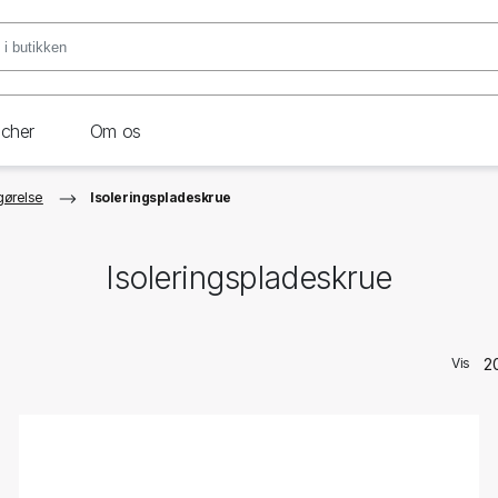
ncher
Om os
tgørelse
Isoleringspladeskrue
Isoleringspladeskrue
Vis