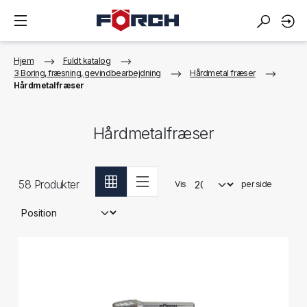
Hjem
Fuldt katalog
3 Boring, fræsning, gevindbearbejdning
Hårdmetal fræser
Hårdmetalfræser
Hårdmetalfræser
58
Produkter
Vis
per side