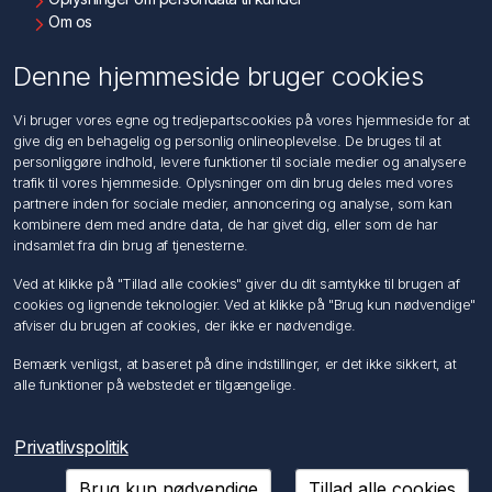
Om os
Kontakt os
Denne hjemmeside bruger cookies
Kundeservice
Vi bruger vores egne og tredjepartscookies på vores hjemmeside for at
Søg
give dig en behagelig og personlig onlineoplevelse. De bruges til at
personliggøre indhold, levere funktioner til sociale medier og analysere
trafik til vores hjemmeside. Oplysninger om din brug deles med vores
Min konto
partnere inden for sociale medier, annoncering og analyse, som kan
kombinere dem med andre data, de har givet dig, eller som de har
Min konto
indsamlet fra din brug af tjenesterne.
Ordrer
Adresser
Ved at klikke på "Tillad alle cookies" giver du dit samtykke til brugen af
Ansøg om Sælger konto
cookies og lignende teknologier. Ved at klikke på "Brug kun nødvendige"
afviser du brugen af cookies, der ikke er nødvendige.
Følg os
Bemærk venligst, at baseret på dine indstillinger, er det ikke sikkert, at
alle funktioner på webstedet er tilgængelige.
Privatlivspolitik
Brug kun nødvendige
Tillad alle cookies
Copyright © 2026 Förch A/S. Alle rettigheder forbeholdt.