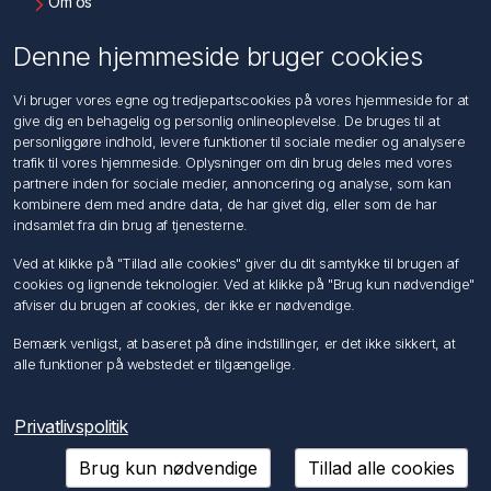
Om os
Kontakt os
Denne hjemmeside bruger cookies
Kundeservice
Vi bruger vores egne og tredjepartscookies på vores hjemmeside for at
Søg
give dig en behagelig og personlig onlineoplevelse. De bruges til at
personliggøre indhold, levere funktioner til sociale medier og analysere
trafik til vores hjemmeside. Oplysninger om din brug deles med vores
Min konto
partnere inden for sociale medier, annoncering og analyse, som kan
kombinere dem med andre data, de har givet dig, eller som de har
Min konto
indsamlet fra din brug af tjenesterne.
Ordrer
Adresser
Ved at klikke på "Tillad alle cookies" giver du dit samtykke til brugen af
Ansøg om Sælger konto
cookies og lignende teknologier. Ved at klikke på "Brug kun nødvendige"
afviser du brugen af cookies, der ikke er nødvendige.
Følg os
Bemærk venligst, at baseret på dine indstillinger, er det ikke sikkert, at
alle funktioner på webstedet er tilgængelige.
Privatlivspolitik
Brug kun nødvendige
Tillad alle cookies
Copyright © 2026 Förch A/S. Alle rettigheder forbeholdt.
Powered by
nopCommerce