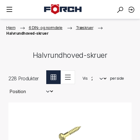
Hjem
6 DIN- og normdele
Træskruer
Halvrundhoved-skruer
Halvrundhoved-skruer
228
Produkter
Vis
per side