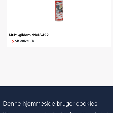
Multi-glidemiddel S422
vis artikel (1)
Information
Kundeservice
Denne hjemmeside bruger cookies
Imprint
Søg