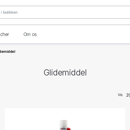
ncher
Om os
demiddel
Glidemiddel
Vis