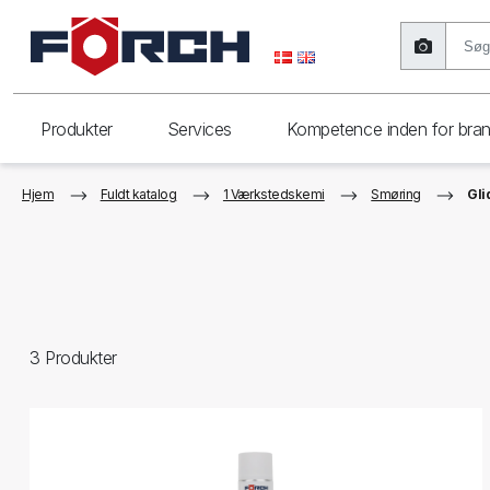
Produkter
Services
Kompetence inden for bra
Hjem
Fuldt katalog
1 Værkstedskemi
Smøring
Gli
3
Produkter