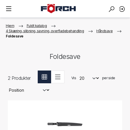
Hjem
Fuldt katalog
4 Skæring, slibning, savning, overfladebehandling
Håndsave
Foldesave
Foldesave
2
Produkter
Vis
per side