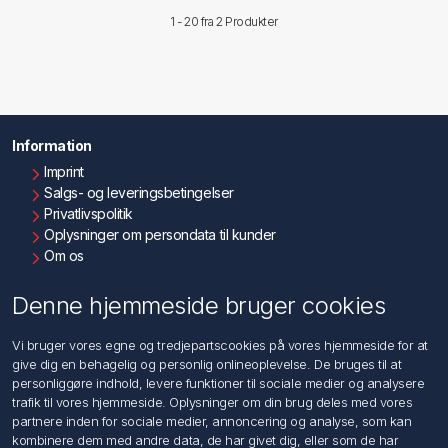
1 - 20 fra
2 Produkter
Information
Imprint
Salgs- og leveringsbetingelser
Privatlivspolitik
Oplysninger om persondata til kunder
Om os
Kontakt os
Denne hjemmeside bruger cookies
Kundeservice
Vi bruger vores egne og tredjepartscookies på vores hjemmeside for at
Søg
give dig en behagelig og personlig onlineoplevelse. De bruges til at
personliggøre indhold, levere funktioner til sociale medier og analysere
trafik til vores hjemmeside. Oplysninger om din brug deles med vores
Min konto
partnere inden for sociale medier, annoncering og analyse, som kan
kombinere dem med andre data, de har givet dig, eller som de har
Min konto