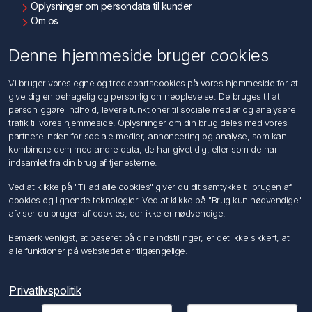
Oplysninger om persondata til kunder
Om os
Kontakt os
Denne hjemmeside bruger cookies
Kundeservice
Vi bruger vores egne og tredjepartscookies på vores hjemmeside for at
Søg
give dig en behagelig og personlig onlineoplevelse. De bruges til at
personliggøre indhold, levere funktioner til sociale medier og analysere
trafik til vores hjemmeside. Oplysninger om din brug deles med vores
Min konto
partnere inden for sociale medier, annoncering og analyse, som kan
kombinere dem med andre data, de har givet dig, eller som de har
Min konto
indsamlet fra din brug af tjenesterne.
Ordrer
Adresser
Ved at klikke på "Tillad alle cookies" giver du dit samtykke til brugen af
Ansøg om Sælger konto
cookies og lignende teknologier. Ved at klikke på "Brug kun nødvendige"
afviser du brugen af cookies, der ikke er nødvendige.
Følg os
Bemærk venligst, at baseret på dine indstillinger, er det ikke sikkert, at
alle funktioner på webstedet er tilgængelige.
Privatlivspolitik