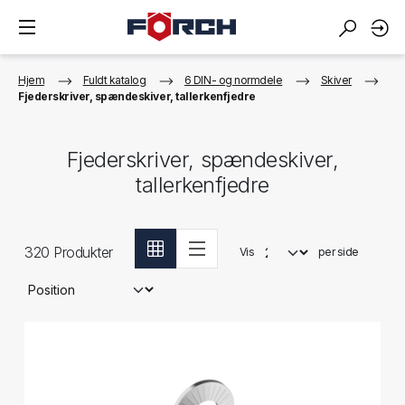
Hjem
Fuldt katalog
6 DIN- og normdele
Skiver
Fjederskriver, spændeskiver, tallerkenfjedre
Fjederskriver, spændeskiver,
tallerkenfjedre
320
Produkter
Vis
per side