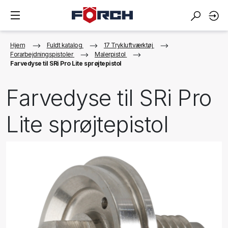
Hjem
Fuldt katalog
17 Trykluftværktøj
Forarbejdningspistoler
Malerpistol
Farvedyse til SRi Pro Lite sprøjtepistol
Farvedyse til SRi Pro
Lite sprøjtepistol