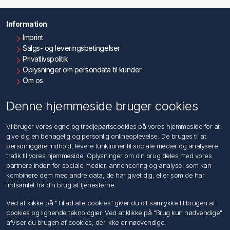
Information
Imprint
Salgs- og leveringsbetingelser
Privatlivspolitik
Oplysninger om persondata til kunder
Om os
Kontakt os
Denne hjemmeside bruger cookies
Kundeservice
Vi bruger vores egne og tredjepartscookies på vores hjemmeside for at
Søg
give dig en behagelig og personlig onlineoplevelse. De bruges til at
personliggøre indhold, levere funktioner til sociale medier og analysere
trafik til vores hjemmeside. Oplysninger om din brug deles med vores
Min konto
partnere inden for sociale medier, annoncering og analyse, som kan
kombinere dem med andre data, de har givet dig, eller som de har
Min konto
indsamlet fra din brug af tjenesterne.
Ordrer
Adresser
Ved at klikke på "Tillad alle cookies" giver du dit samtykke til brugen af
Ansøg om Sælger konto
cookies og lignende teknologier. Ved at klikke på "Brug kun nødvendige"
afviser du brugen af cookies, der ikke er nødvendige.