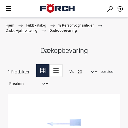
Hjem
Fuldt katalog
12 Personvognsartikler
Dæk-, Hjulmontering
Dækopbevaring
Dækopbevaring
1
Produkter
Vis
per side