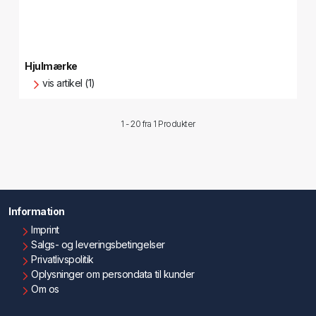
Hjulmærke
vis artikel (1)
1 - 20 fra
1 Produkter
Information
Imprint
Salgs- og leveringsbetingelser
Privatlivspolitik
Oplysninger om persondata til kunder
Om os
Kontakt os