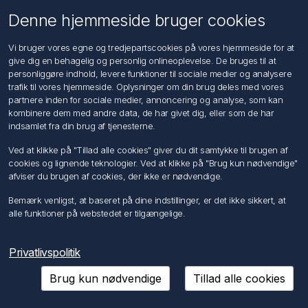
Kontakt os
Denne hjemmeside bruger cookies
Kundeservice
Vi bruger vores egne og tredjepartscookies på vores hjemmeside for at
Søg
give dig en behagelig og personlig onlineoplevelse. De bruges til at
personliggøre indhold, levere funktioner til sociale medier og analysere
trafik til vores hjemmeside. Oplysninger om din brug deles med vores
Min konto
partnere inden for sociale medier, annoncering og analyse, som kan
kombinere dem med andre data, de har givet dig, eller som de har
Min konto
indsamlet fra din brug af tjenesterne.
Ordrer
Adresser
Ved at klikke på "Tillad alle cookies" giver du dit samtykke til brugen af
Ansøg om Sælger konto
cookies og lignende teknologier. Ved at klikke på "Brug kun nødvendige"
afviser du brugen af cookies, der ikke er nødvendige.
Følg os
Bemærk venligst, at baseret på dine indstillinger, er det ikke sikkert, at
alle funktioner på webstedet er tilgængelige.
Privatlivspolitik
Brug kun nødvendige
Tillad alle cookies
Copyright © 2026 Förch A/S. Alle rettigheder forbeholdt.
Powered by
nopCommerce