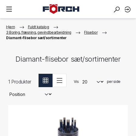
Hjem
Fuldt katalog
3 Boring, fræsning, gevindbearbejdning
Flisebor
Diamant-flisebor sæt/sortimenter
Diamant-flisebor sæt/sortimenter
1
Produkter
Vis
per side