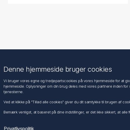
Information
Kundeservice
Denne hjemmeside bruger cookies
Imprint
Søg
Vi bruger vores egne og tredjepartscookies på vores hjemmeside for at give d
Salgs- og leveringsbetingelser
hjemmeside. Oplysninger om din brug deles med vores partnere inden for s
Privatlivspolitik
tjenesterne.
Oplysninger om persondata til kunder
Ved at klikke på "Tillad alle cookies" giver du dit samtykke til brugen af c
Om os
Kontakt os
Bemærk venligst, at baseret på dine indstillinger, er det ikke sikkert, at all
Privatlivspolitik