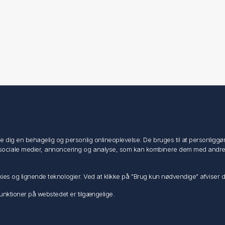
Min konto
Min konto
ig en behagelig og personlig onlineoplevelse. De bruges til at personliggøre i
Ordrer
ociale medier, annoncering og analyse, som kan kombinere dem med andre dat
Adresser
Ansøg om Sælger konto
ookies og lignende teknologier. Ved at klikke på "Brug kun nødvendige" afviser
e funktioner på webstedet er tilgængelige.