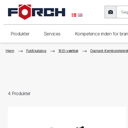
Produkter
Services
Kompetence inden for bra
Hjem
Fuldt katalog
16 El-værktøj
Diamant-Kernboreteknik,
4
Produkter