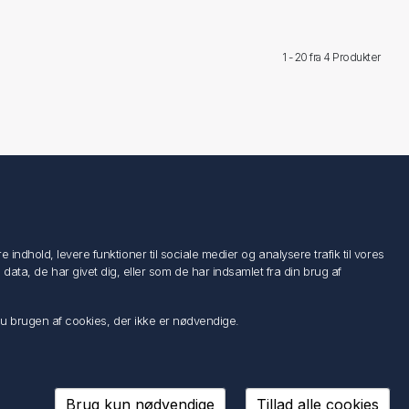
1 - 20 fra
4 Produkter
Følg os
ndhold, levere funktioner til sociale medier og analysere trafik til vores
a, de har givet dig, eller som de har indsamlet fra din brug af
 du brugen af cookies, der ikke er nødvendige.
Brug kun nødvendige
Tillad alle cookies