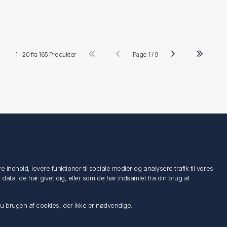
1 - 20 fra
165 Produkter
Page 1 / 9
Følg os
ndhold, levere funktioner til sociale medier og analysere trafik til vores
a, de har givet dig, eller som de har indsamlet fra din brug af
 du brugen af cookies, der ikke er nødvendige.