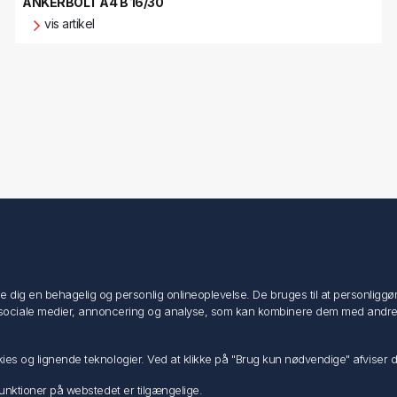
ANKERBOLT A4 B 16/30
vis artikel
Min konto
Min konto
ig en behagelig og personlig onlineoplevelse. De bruges til at personliggøre i
Ordrer
ociale medier, annoncering og analyse, som kan kombinere dem med andre dat
Adresser
Ansøg om Sælger konto
ookies og lignende teknologier. Ved at klikke på "Brug kun nødvendige" afviser
e funktioner på webstedet er tilgængelige.