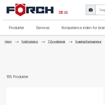
Produkter
Services
Kompetence inden for bra
Hjem
Fuldt katalog
7 Dyvelteknik
Sværlastfastgørelse
165
Produkter