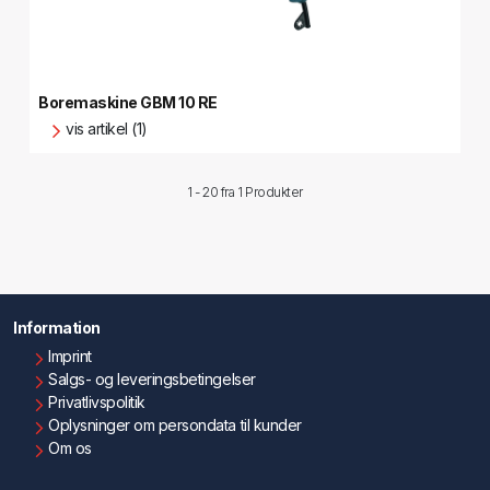
Boremaskine GBM 10 RE
vis artikel (1)
1 - 20 fra
1 Produkter
Information
Imprint
Salgs- og leveringsbetingelser
Privatlivspolitik
Oplysninger om persondata til kunder
Om os
Kontakt os