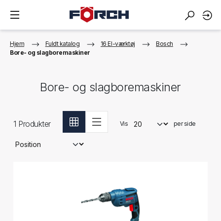
Hjem
Fuldt katalog
16 El-værktøj
Bosch
Bore- og slagboremaskiner
Bore- og slagboremaskiner
1
Produkter
Vis
per side