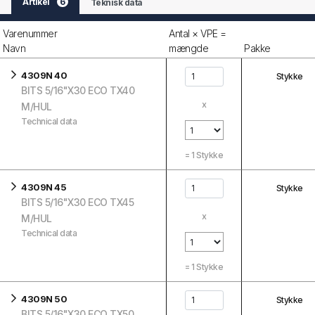
Artikel
6
Teknisk data
Varenummer
Antal × VPE =
Navn
mængde
Pakke
4309N 40
Stykke
BITS 5/16"X30 ECO TX40
x
M/HUL
Technical data
=
1
Stykke
4309N 45
Stykke
BITS 5/16"X30 ECO TX45
x
M/HUL
Technical data
=
1
Stykke
4309N 50
Stykke
BITS 5/16"X30 ECO TX50