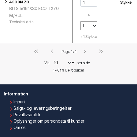
4309N 70
Stykke
BITS 5/16"X30 ECO TX70
x
M/HUL
Technical data
=
1
Stykke
Page 1 / 1
Vis
per side
1 - 6 fra
6
Produkter
Information
Imprint
Salgs- og leveringsbetingelser
Privatlivspolitik
Oplysninger om persondata til kunder
Om os
Kontakt os