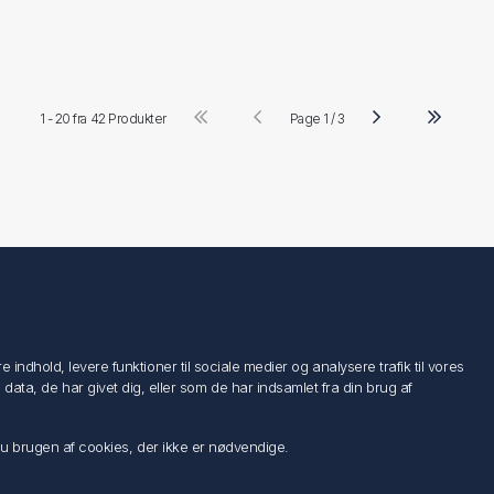
1 - 20 fra
42 Produkter
Page 1 / 3
Følg os
ndhold, levere funktioner til sociale medier og analysere trafik til vores
a, de har givet dig, eller som de har indsamlet fra din brug af
 du brugen af cookies, der ikke er nødvendige.