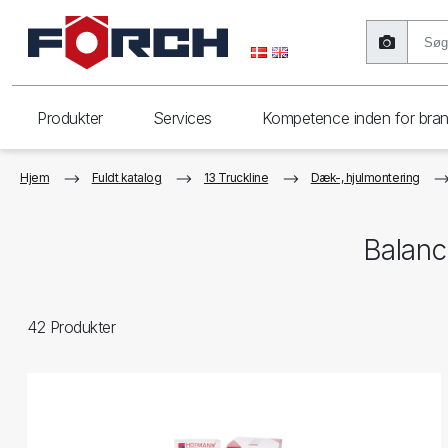
Produkter
Services
Kompetence inden for bra
Hjem
Fuldt katalog
13 Truckline
Dæk-, hjulmontering
Balanc
42
Produkter