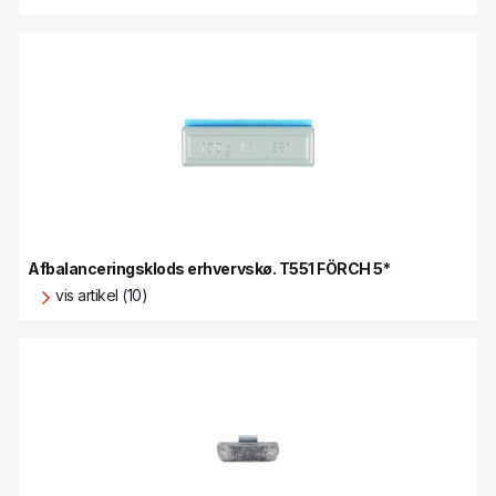
Afbalanceringsklods erhvervskø. T551 FÖRCH 5*
vis artikel (10)