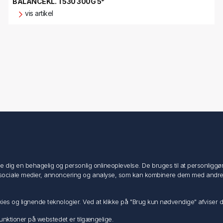
BALANCEKL. T530 300G 5*
vis artikel
Min konto
Min konto
ig en behagelig og personlig onlineoplevelse. De bruges til at personliggøre i
Ordrer
ociale medier, annoncering og analyse, som kan kombinere dem med andre dat
Adresser
Ansøg om Sælger konto
ookies og lignende teknologier. Ved at klikke på "Brug kun nødvendige" afviser
e funktioner på webstedet er tilgængelige.